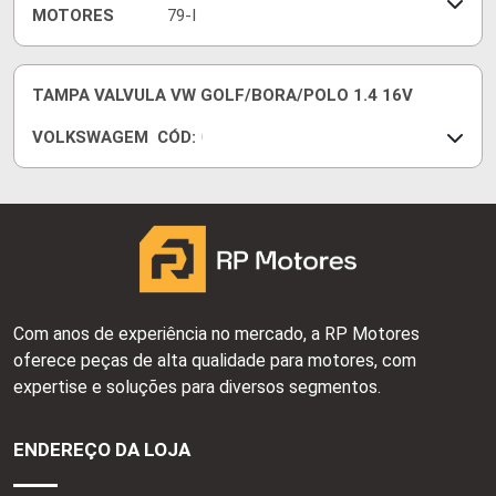
MOTORES
79-I
TAMPA VALVULA VW GOLF/BORA/POLO 1.4 16V
VOLKSWAGEM
CÓD:
0
3
6
1
0
3
4
6
9
Com anos de experiência no mercado, a RP Motores
A
oferece peças de alta qualidade para motores, com
L
expertise e soluções para diversos segmentos.
ENDEREÇO DA LOJA