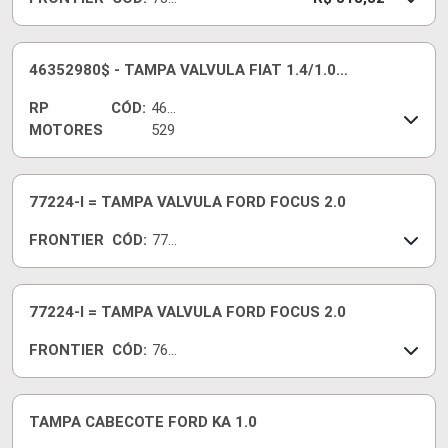
79-I
46352980$ - TAMPA VALVULA FIAT 1.4/1.0
SIENA/500/FIORINO/PUNTO/STRADA/SPORTING
RP
CÓD:
463
FLEX 12/..
MOTORES
529
80
77224-I = TAMPA VALVULA FORD FOCUS 2.0
FRONTIER
CÓD:
772
22
77224-I = TAMPA VALVULA FORD FOCUS 2.0
FRONTIER
CÓD:
761
72-I
TAMPA CABECOTE FORD KA 1.0