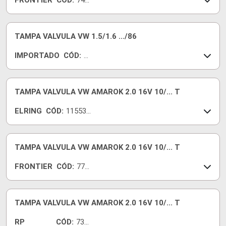
FRONTIER
CÓD:
741
57-I
TAMPA VALVULA VW 1.5/1.6 .../86
IMPORTADO
CÓD:
D
H
F5
12
TAMPA VALVULA VW AMAROK 2.0 16V 10/... T
1
ELRING
CÓD:
115530
-E
TAMPA VALVULA VW AMAROK 2.0 16V 10/... T
FRONTIER
CÓD:
770
05-I
TAMPA VALVULA VW AMAROK 2.0 16V 10/... T
RP
CÓD:
730