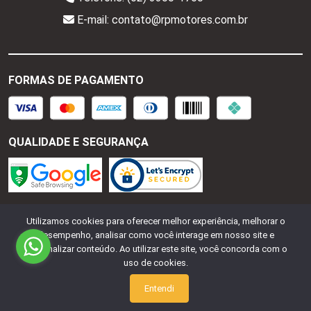
E-mail: contato@rpmotores.com.br
FORMAS DE PAGAMENTO
QUALIDADE E SEGURANÇA
RP Motores - CNPJ:
28.287.518/0001-77
Todos os
Utilizamos cookies para oferecer melhor experiência, melhorar o
desempenho, analisar como você interage em nosso site e
direitos reservados.
2026
personalizar conteúdo. Ao utilizar este site, você concorda com o
uso de cookies.
Desenvolvido Por:
Entendi