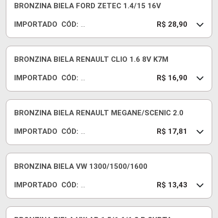
52
BRONZINA BIELA FORD ZETEC 1.4/15 16V
6J
IMPORTADO
CÓD:
05
R
R$ 28,90
0
B
B
52
BRONZINA BIELA RENAULT CLIO 1.6 8V K7M
6J
IMPORTADO
CÓD:
S
R
R$ 16,90
T
B
D
B
67
BRONZINA BIELA RENAULT MEGANE/SCENIC 2.0
9J
IMPORTADO
CÓD:
07
R
R$ 17,81
5
B
B
25
BRONZINA BIELA VW 1300/1500/1600
5J
IMPORTADO
CÓD:
05
R
R$ 13,43
0
B
B
12