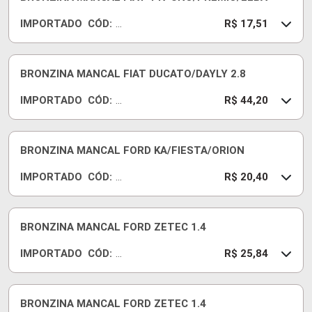
7J
IMPORTADO
CÓD:
07
R
R$ 17,51
5
B
C
40
BRONZINA MANCAL FIAT DUCATO/DAYLY 2.8
7J
IMPORTADO
CÓD:
S
R
R$ 44,20
T
B
D
C
23
BRONZINA MANCAL FORD KA/FIESTA/ORION
47
IMPORTADO
CÓD:
8J
R
R$ 20,40
07
B
5
C
71
BRONZINA MANCAL FORD ZETEC 1.4
0J
IMPORTADO
CÓD:
10
R
R$ 25,84
0
B
C
72
BRONZINA MANCAL FORD ZETEC 1.4