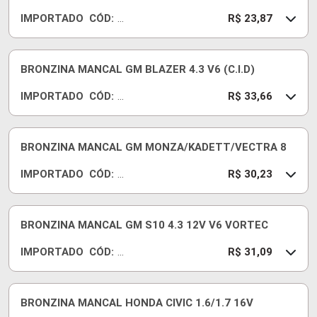
7J
IMPORTADO
CÓD:
05
R
R$ 23,87
0
B
C
72
BRONZINA MANCAL GM BLAZER 4.3 V6 (C.I.D)
7J
IMPORTADO
CÓD:
02
R
R$ 33,66
5
B
C
31
BRONZINA MANCAL GM MONZA/KADETT/VECTRA 8
7J
IMPORTADO
CÓD:
07
R
R$ 30,23
5
B
C
27
BRONZINA MANCAL GM S10 4.3 12V V6 VORTEC
2J
IMPORTADO
CÓD:
S
R
R$ 31,09
T
B
D
C
31
BRONZINA MANCAL HONDA CIVIC 1.6/1.7 16V
7J