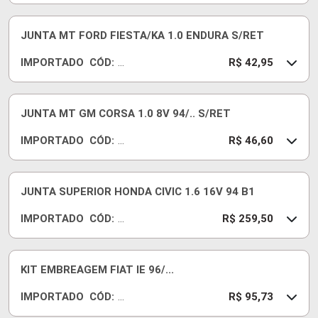
C
02
6
JUNTA MT FORD FIESTA/KA 1.0 ENDURA S/RET
S
IMPORTADO
CÓD:
A
R
R$ 42,95
11
20
8
JUNTA MT GM CORSA 1.0 8V 94/.. S/RET
C
IMPORTADO
CÓD:
B
12
R$ 46,60
S
10
C
49
P
JUNTA SUPERIOR HONDA CIVIC 1.6 16V 94 B1
K
IMPORTADO
CÓD:
12
R$ 259,50
81
00
B
KIT EMBREAGEM FIAT IE 96/...
R
IMPORTADO
CÓD:
22
R$ 95,73
76