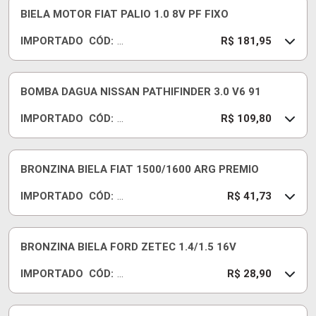
R
BIELA MOTOR FIAT PALIO 1.0 8V PF FIXO
IMPORTADO
CÓD:
FI
R$ 181,95
A
T
10
BOMBA DAGUA NISSAN PATHIFINDER 3.0 V6 91
IMPORTADO
CÓD:
U
R$ 109,80
B
04
33
BRONZINA BIELA FIAT 1500/1600 ARG PREMIO
IMPORTADO
CÓD:
R
R$ 41,73
B
B
26
BRONZINA BIELA FORD ZETEC 1.4/1.5 16V
1J
IMPORTADO
CÓD:
10
R
R$ 28,90
0
B
B