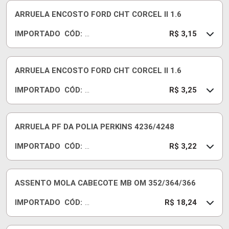
E1
22
ARRUELA ENCOSTO FORD CHT CORCEL II 1.6
J
IMPORTADO
CÓD:
S
R
R$ 3,15
T
A
D
E0
60
ARRUELA ENCOSTO FORD CHT CORCEL II 1.6
J0
IMPORTADO
CÓD:
75
R
R$ 3,25
A
E0
60
ARRUELA PF DA POLIA PERKINS 4236/4248
J0
IMPORTADO
CÓD:
50
42
R$ 3,22
36
20
B
ASSENTO MOLA CABECOTE MB OM 352/364/366
IMPORTADO
CÓD:
11
R$ 18,24
58
3