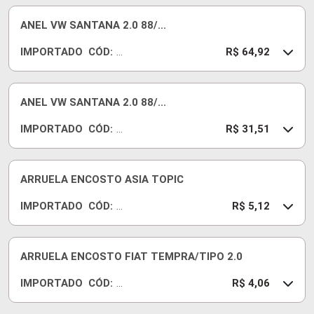
70
06
ANEL VW SANTANA 2.0 88/...
90
IMPORTADO
CÓD:
50
R
R$ 64,92
A
70
86
ANEL VW SANTANA 2.0 88/...
0
IMPORTADO
CÓD:
S
R
R$ 31,51
T
A
D
70
86
ARRUELA ENCOSTO ASIA TOPIC
00
IMPORTADO
CÓD:
50
R
R$ 5,12
A
E0
45
ARRUELA ENCOSTO FIAT TEMPRA/TIPO 2.0
J0
IMPORTADO
CÓD:
50
R
R$ 4,06
A