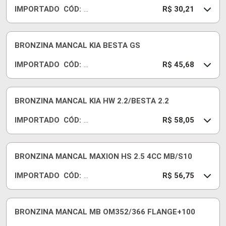
IMPORTADO
CÓD:
S
R
R$ 30,21
T
B
D
C
67
BRONZINA MANCAL KIA BESTA GS
7J
IMPORTADO
CÓD:
07
R
R$ 45,68
5
B
C
02
BRONZINA MANCAL KIA HW 2.2/BESTA 2.2
5J
IMPORTADO
CÓD:
05
R
R$ 58,05
0
B
C
07
BRONZINA MANCAL MAXION HS 2.5 4CC MB/S10
2J
IMPORTADO
CÓD:
S
R
R$ 56,75
T
B
D
C
79
BRONZINA MANCAL MB OM352/366 FLANGE+100
6J