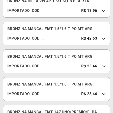
BRONZINA BIELA VW AP 1.5/1.6/1.8 B.CURTA
1J
IMPORTADO
CÓD:
15
R
R$ 13,96
0
B
B
28
BRONZINA MANCAL FIAT 1.5/1.6 TIPO MT ARG
0J
IMPORTADO
CÓD:
S
R
R$ 42,63
T
B
D
C
38
BRONZINA MANCAL FIAT 1.5/1.6 TIPO MT ARG
7J
IMPORTADO
CÓD:
S
R
R$ 23,46
T
B
D
C
38
BRONZINA MANCAL FIAT 1.5/1.6 TIPO MT ARG
7J
IMPORTADO
CÓD:
05
R
R$ 23,46
0
B
C
38
BRONZINA MANCAL FIAT 147 UNO/PREMIO/ELBA