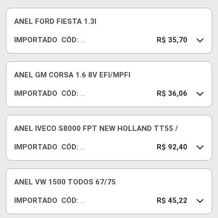
59
60
ANEL FORD FIESTA 1.3I
0
IMPORTADO
CÓD:
S
R
R$ 35,70
T
A
D
59
60
ANEL GM CORSA 1.6 8V EFI/MPFI
00
IMPORTADO
CÓD:
50
R
R$ 36,06
A
14
18
ANEL IVECO S8000 FPT NEW HOLLAND TT55 /
5
IMPORTADO
CÓD:
S
15
R$ 92,40
T
36
D
34
13
ANEL VW 1500 TODOS 67/75
6
IMPORTADO
CÓD:
R
R$ 45,22
A