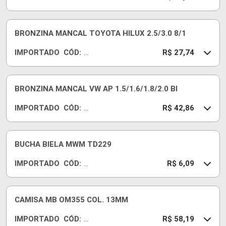
5
B
C
51
BRONZINA MANCAL TOYOTA HILUX 2.5/3.0 8/1
7J
IMPORTADO
CÓD:
05
R
R$ 27,74
0
B
C
72
BRONZINA MANCAL VW AP 1.5/1.6/1.8/2.0 BI
9J
IMPORTADO
CÓD:
07
R
R$ 42,86
5
B
C
29
BUCHA BIELA MWM TD229
0J
IMPORTADO
CÓD:
S
R
R$ 6,09
T
B
D
G
07
CAMISA MB OM355 COL. 13MM
6-
IMPORTADO
CÓD:
IM
A
R$ 58,19