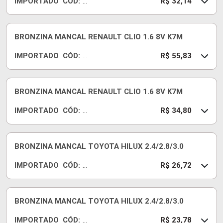
IMPORTADO
CÓD:
07
R
R$ 32,14
5
B
C
67
BRONZINA MANCAL RENAULT CLIO 1.6 8V K7M
9J
IMPORTADO
CÓD:
S
R
R$ 55,83
T
B
D
C
67
BRONZINA MANCAL RENAULT CLIO 1.6 8V K7M
9J
IMPORTADO
CÓD:
02
R
R$ 34,80
5
B
C
67
BRONZINA MANCAL TOYOTA HILUX 2.4/2.8/3.0
9J
IMPORTADO
CÓD:
07
R
R$ 26,72
5
B
C
51
BRONZINA MANCAL TOYOTA HILUX 2.4/2.8/3.0
7J
IMPORTADO
CÓD:
07
R
R$ 23,78