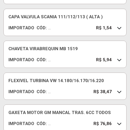
P
C
98
7/
CAPA VALVULA SCANIA 111/112/113 ( ALTA )
S
IMPORTADO
CÓD:
T
24
R$ 1,54
D
66
37
CHAVETA VIRABREQUIN MB 1519
IMPORTADO
CÓD:
C
R$ 5,94
H
A
15
FLEXIVEL TURBINA VW 14.180/16.170/16.220
19
IMPORTADO
CÓD:
M
R$ 38,47
83
8
GAXETA MOTOR GM MANCAL TRAS. 6CC TODOS
IMPORTADO
CÓD:
Q
R$ 76,86