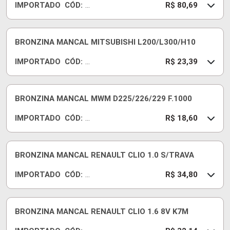
IMPORTADO
CÓD:
S
B
R$ 80,69
T
M
D
06
16
BRONZINA MANCAL MITSUBISHI L200/L300/H10
IMPORTADO
CÓD:
R
R$ 23,39
B
C
54
BRONZINA MANCAL MWM D225/226/229 F.1000
6J
IMPORTADO
CÓD:
07
R
R$ 18,60
5
B
C
31
BRONZINA MANCAL RENAULT CLIO 1.0 S/TRAVA
4
IMPORTADO
CÓD:
P
R
R$ 34,80
S
B
T
C
D
35
BRONZINA MANCAL RENAULT CLIO 1.6 8V K7M
0J