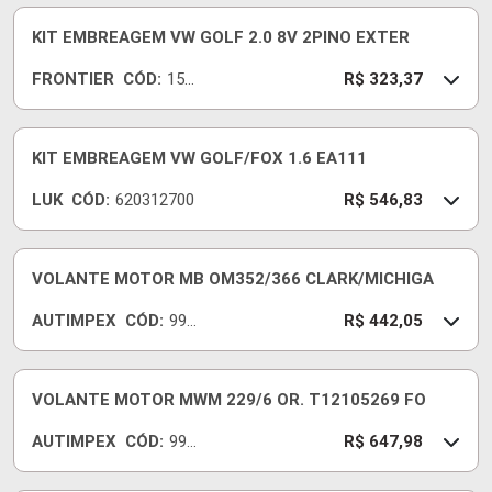
KIT EMBREAGEM VW GOLF 2.0 8V 2PINO EXTER
FRONTIER
CÓD:
156
R$ 323,37
66-I
KIT EMBREAGEM VW GOLF/FOX 1.6 EA111
LUK
CÓD:
620312700
R$ 546,83
VOLANTE MOTOR MB OM352/366 CLARK/MICHIGA
AUTIMPEX
CÓD:
990
R$ 442,05
320
200
2
VOLANTE MOTOR MWM 229/6 OR. T12105269 FO
AUTIMPEX
CÓD:
990
R$ 647,98
320
300