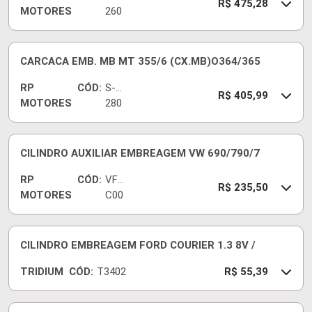
R$ 475,28
MOTORES
260
0
CARCACA EMB. MB MT 355/6 (CX.MB)O364/365
RP
CÓD:
S-
R$ 405,99
MOTORES
280
0
CILINDRO AUXILIAR EMBREAGEM VW 690/790/7
RP
CÓD:
VFC
R$ 235,50
MOTORES
C00
833
CILINDRO EMBREAGEM FORD COURIER 1.3 8V /
TRIDIUM
CÓD:
T3402
R$ 55,39