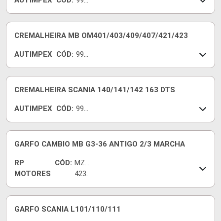
AUTIMPEX
CÓD:
990
150
400
1
CREMALHEIRA MB OM401/403/409/407/421/423
AUTIMPEX
CÓD:
990
150
201
0
CREMALHEIRA SCANIA 140/141/142 163 DTS
AUTIMPEX
CÓD:
990
150
700
2
GARFO CAMBIO MB G3-36 ANTIGO 2/3 MARCHA
RP
CÓD:
MZK
MOTORES
423.
01
GARFO SCANIA L101/110/111