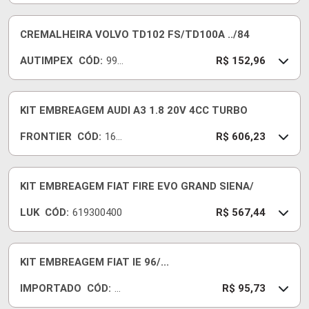
151
200
2
CREMALHEIRA VOLVO TD102 FS/TD100A ../84
AUTIMPEX
CÓD:
990
R$ 152,96
150
800
1
KIT EMBREAGEM AUDI A3 1.8 20V 4CC TURBO
FRONTIER
CÓD:
160
R$ 606,23
01-I
KIT EMBREAGEM FIAT FIRE EVO GRAND SIENA/
LUK
CÓD:
619300400
R$ 567,44
KIT EMBREAGEM FIAT IE 96/...
IMPORTADO
CÓD:
22
R$ 95,73
76