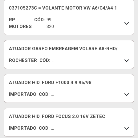
4
037105273C = VOLANTE MOTOR VW A6/C4/A4 1
RP
CÓD:
990
MOTORES
320
201
0
ATUADOR GARFO EMBREAGEM VOLARE A8-RHD/
ROCHESTER
CÓD:
0
1
3
0
ATUADOR HID. FORD F1000 4.9 95/98
4
IMPORTADO
CÓD:
12
0-
93
0
8
ATUADOR HID. FORD FOCUS 2.0 16V ZETEC
IMPORTADO
CÓD:
12
96