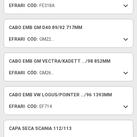
EFRARI
CÓD:
FE318A
CABO EMB GM D40 89/92 717MM
EFRARI
CÓD:
GM220
B
CABO EMB GM VECTRA/KADETT .../98 852MM
EFRARI
CÓD:
GM261
A
CABO EMB VW LOGUS/POINTER .../96 1393MM
EFRARI
CÓD:
EF714
CAPA SECA SCANIA 112/113