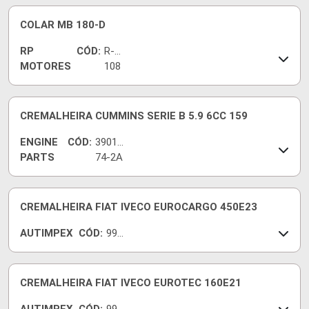
COLAR MB 180-D
RP
CÓD:
R-
MOTORES
108
0
CREMALHEIRA CUMMINS SERIE B 5.9 6CC 159
ENGINE
CÓD:
39017
PARTS
74-2A
CREMALHEIRA FIAT IVECO EUROCARGO 450E23
AUTIMPEX
CÓD:
990
150
400
2
CREMALHEIRA FIAT IVECO EUROTEC 160E21