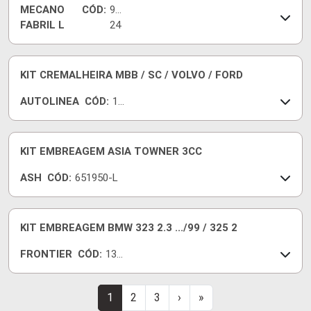
MECANO
CÓD:
931
FABRIL L
24
KIT CREMALHEIRA MBB / SC / VOLVO / FORD
AUTOLINEA
CÓD:
10
-
81
32
KIT EMBREAGEM ASIA TOWNER 3CC
6C
ASH
CÓD:
651950-L
KIT EMBREAGEM BMW 323 2.3 .../99 / 325 2
FRONTIER
CÓD:
134
81-I
1
2
3
›
»