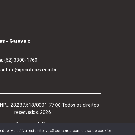
s - Garavelo
e:
(62) 3300-1760
 contato@rpmotores.com.br
CNPJ:
28.287.518/0001-77
Todos os direitos
reservados.
2026
Desenvolvido Por:
údo. Ao utilizar este site, você concorda com o uso de cookies.