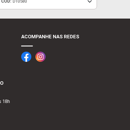
CÓD:
D10580
ACOMPANHE NAS REDES
TO
s 18h