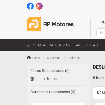
P
TODAS AS CATEGORIAS
ANEL PISTAO
Home
Suspensao
Deslizante
DESL
Filtros Selecionados (0)
8 iten
Limpar todos
Categorias relacionadas (0)
DESL
Q