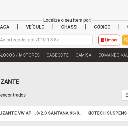
Localize o seu item por:
|
|
|
|
LACA
VEÍCULO
CHASSI
CÓDIGO
Limpar
BLOCOS / MOTORES
CABECOTE
CAMISA
COMANDO VA
IZANTE
s encontrados
IZANTE VW AP 1.8/2.0 SANTANA 96/06
KICTECH SUSPENS