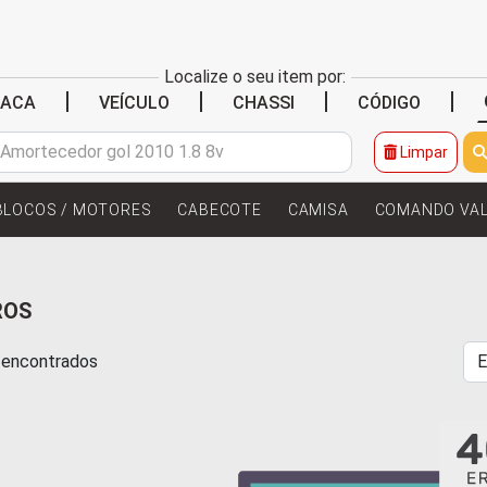
Localize o seu item por:
|
|
|
|
LACA
VEÍCULO
CHASSI
CÓDIGO
Limpar
BLOCOS / MOTORES
CABECOTE
CAMISA
COMANDO VA
ROS
s encontrados