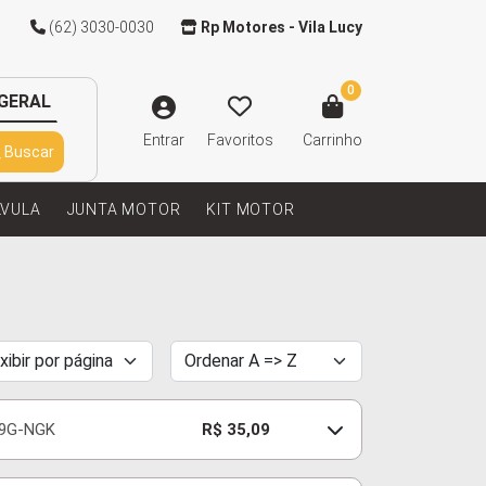
(62) 3030-0030
Rp Motores - Vila Lucy
0
GERAL
Entrar
Favoritos
Carrinho
Buscar
LVULA
JUNTA MOTOR
KIT MOTOR
9G-NGK
R$ 35,09