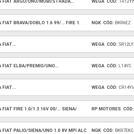
A FIAT ARGO/UNO/MOBI/STRADA
WEGA
CÓD:
TR12YI
1.3 6
 FIAT BRAVA/DOBLO 1.6 99/... FIRE 1.
NGK
CÓD:
BKR6EZ
 FIAT
WEGA
CÓD:
SR12LY
NOS/TORO/ARGO/RENEGADE 1.8
A FIAT ELBA/PREMIO/UNO
WEGA
CÓD:
L14YC
0/1300/1500
 FIAT
WEGA
CÓD:
CR14YI
TBACK/PULSE/TORO/1.0/1.3/TU
 FIAT FIRE 1.0/1.3 16V 00/... SIENA/
RP MOTORES
CÓD:
 FIAT PALIO/SIENA/UNO 1.0 8V MPI ALC
NGK
CÓD:
BKR7EKC