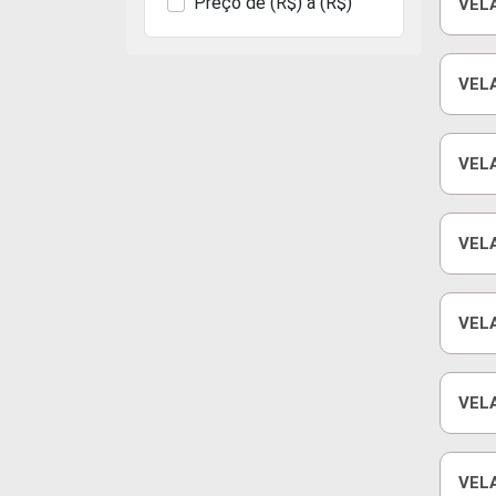
Preço de (R$) a (R$)
VEL
1.0/
VELA
VELA
CRO
VEL
105
VELA
FAS
VELA
VELA