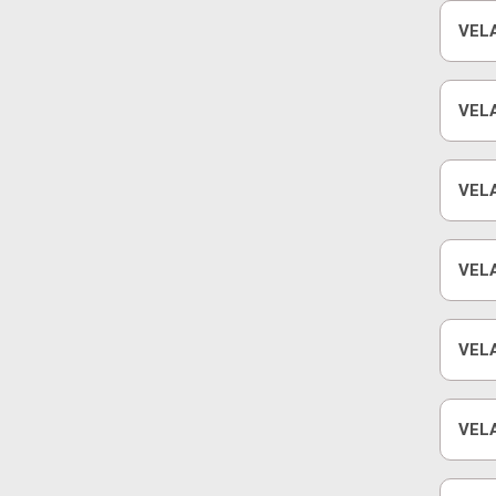
VELA
E
VEL
VEL
DUR
VELA
VELA