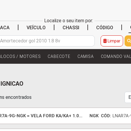
Localize o seu item por:
|
|
|
|
LACA
VEÍCULO
CHASSI
CÓDIGO
Limpar
BLOCOS / MOTORES
CABECOTE
CAMISA
COMANDO VA
 IGNICAO
ens encontrados
7A-9G-NGK = VELA FORD KA/KA+ 1.0
NGK
CÓD:
LNAR7A-