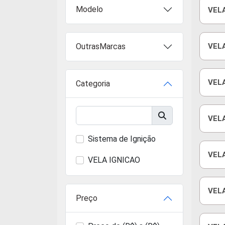
Modelo
VELA
OutrasMarcas
VELA
VELA
Categoria
VEL
5/6
Sistema de Ignição
VELA
VELA IGNICAO
V8
VELA
Preço