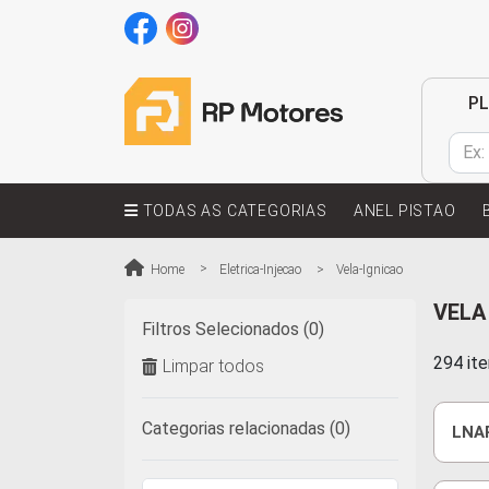
P
TODAS AS CATEGORIAS
ANEL PISTAO
Home
Eletrica-Injecao
Vela-Ignicao
VELA
Filtros Selecionados (0)
294 it
Limpar todos
Categorias relacionadas (0)
LNAR
12V