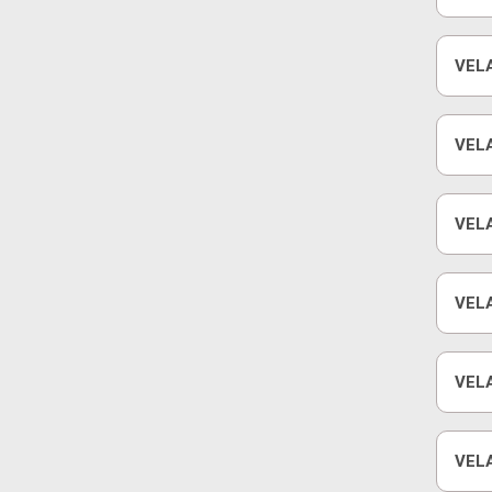
VELA
GA
VELA
DAS
VELA
VELA
VELA
GM
VEL
GAS