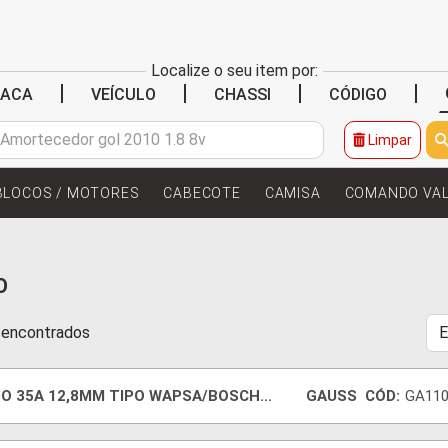
Localize o seu item por:
|
|
|
|
LACA
VEÍCULO
CHASSI
CÓDIGO
Limpar
BLOCOS / MOTORES
CABECOTE
CAMISA
COMANDO VA
O
s encontrados
DO 35A 12,8MM TIPO WAPSA/BOSCH
GAUSS
CÓD:
GA110
TI