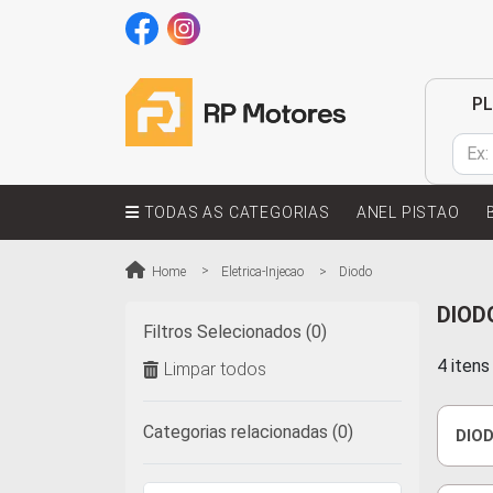
P
TODAS AS CATEGORIAS
ANEL PISTAO
Home
Eletrica-Injecao
Diodo
DIOD
Filtros Selecionados (0)
4 iten
Limpar todos
Categorias relacionadas (0)
DIO
POSI