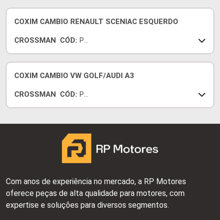
75
6
COXIM CAMBIO RENAULT SCENIAC ESQUERDO
CROSSMAN
CÓD:
PS
05
28
6
COXIM CAMBIO VW GOLF/AUDI A3
CROSSMAN
CÓD:
PS
04
95
5
Com anos de experiência no mercado, a RP Motores
oferece peças de alta qualidade para motores, com
expertise e soluções para diversos segmentos.