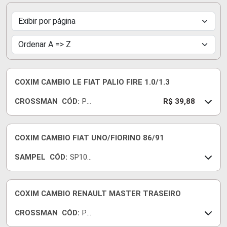
COXIM CAMBIO LE FIAT PALIO FIRE 1.0/1.3
CROSSMAN
CÓD:
PS
R$ 39,88
03
04
9
COXIM CAMBIO FIAT UNO/FIORINO 86/91
SAMPEL
CÓD:
SP102
7
COXIM CAMBIO RENAULT MASTER TRASEIRO
CROSSMAN
CÓD:
PS
05