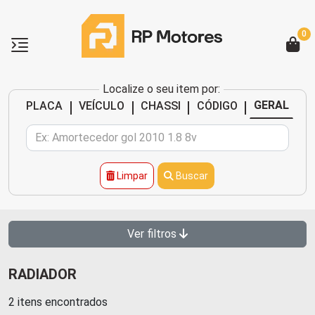
0
Localize o seu item por:
|
|
|
|
GERAL
PLACA
VEÍCULO
CHASSI
CÓDIGO
Limpar
Buscar
Ver filtros
RADIADOR
2 itens encontrados