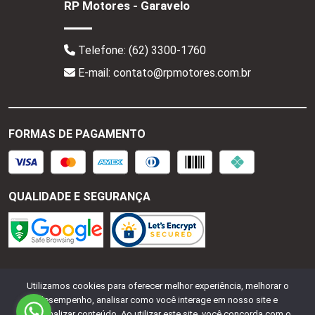
RP Motores - Garavelo
Telefone:
(62) 3300-1760
E-mail: contato@rpmotores.com.br
FORMAS DE PAGAMENTO
QUALIDADE E SEGURANÇA
RP Motores - CNPJ:
28.287.518/0001-77
Todos os
Utilizamos cookies para oferecer melhor experiência, melhorar o
direitos reservados.
2026
desempenho, analisar como você interage em nosso site e
personalizar conteúdo. Ao utilizar este site, você concorda com o