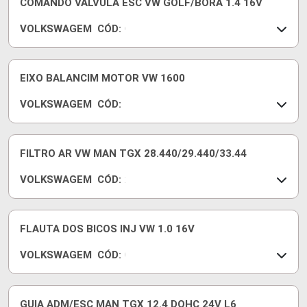
COMANDO VALVULA ESC VW GOLF/BORA 1.4 16V
E
6
VOLKSWAGEM
CÓD:
A
C
A
O
M
3
EIXO BALANCIM MOTOR VW 1600
6
VOLKSWAGEM
CÓD:
D
1
G
1
3
1
FILTRO AR VW MAN TGX 28.440/29.440/33.44
0
VOLKSWAGEM
CÓD:
9
2
4
V
0
5
7
1
FLAUTA DOS BICOS INJ VW 1.0 16V
2
VOLKSWAGEM
CÓD:
1
0
0
3
2
6
7
1
GUIA ADM/ESC MAN TGX 12.4 DOHC 24V L6