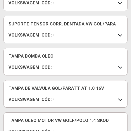
VOLKSWAGEM
CÓD:
9
0
1
3
2
6
7
1
SUPORTE TENSOR CORR. DENTADA VW GOL/PARA
L
9
VOLKSWAGEM
CÓD:
9
0
2
3
7
6
5
1
TAMPA BOMBA OLEO
M
0
VOLKSWAGEM
CÓD:
9
3
1
1
8
1
1
1
TAMPA DE VALVULA GOL/PARATT AT 1.0 16V
A
1
VOLKSWAGEM
CÓD:
5
0
1
3
4
6
1
1
TAMPA OLEO MOTOR VW GOLF/POLO 1.4 SKOD
C
0