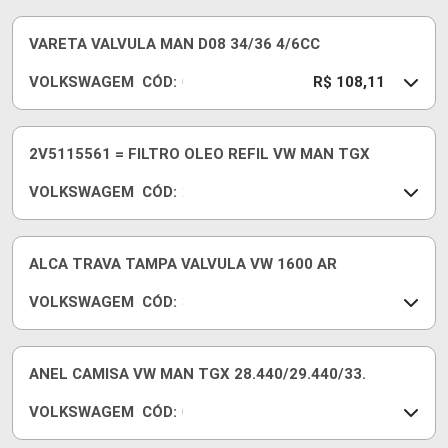
1
2
2
1
VARETA VALVULA MAN D08 34/36 4/6CC
0
VOLKSWAGEM
CÓD:
0
0
R$ 108,11
0
7
1
W
4
1
2V5115561 = FILTRO OLEO REFIL VW MAN TGX
E
0
VOLKSWAGEM
CÓD:
H
9
2
3
V
1
5
7
1
ALCA TRAVA TAMPA VALVULA VW 1600 AR
1
VOLKSWAGEM
CÓD:
5
3
5
1
6
1
1
1
ANEL CAMISA VW MAN TGX 28.440/29.440/33.
0
VOLKSWAGEM
CÓD:
1
0
4
7