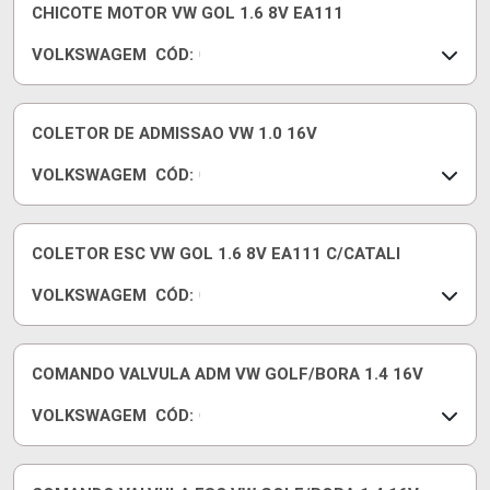
1
1
CHICOTE MOTOR VW GOL 1.6 8V EA111
A
0
VOLKSWAGEM
CÓD:
A
5
0
2
3
4
2
9
9
COLETOR DE ADMISSAO VW 1.0 16V
7
VOLKSWAGEM
CÓD:
1
0
6
3
1
6
0
1
COLETOR ESC VW GOL 1.6 8V EA111 C/CATALI
B
2
VOLKSWAGEM
CÓD:
D
9
0
7
3
1
2
1
1
COMANDO VALVULA ADM VW GOLF/BORA 1.4 16V
C
3
VOLKSWAGEM
CÓD:
R
1
C
7
O
0
M
3
3