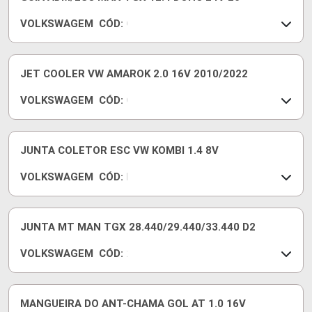
3
VOLKSWAGEM
CÓD:
3
0
3
7
1
W
9
1
JET COOLER VW AMAROK 2.0 16V 2010/2022
0
VOLKSWAGEM
CÓD:
3
0
4
3
1
8
9
1
JUNTA COLETOR ESC VW KOMBI 1.4 8V
A
0
VOLKSWAGEM
CÓD:
3
R
1
4
5
6
7
9
JUNTA MT MAN TGX 28.440/29.440/33.440 D2
C
3
VOLKSWAGEM
CÓD:
3
2
F
V
F
5
-
1
MANGUEIRA DO ANT-CHAMA GOL AT 1.0 16V