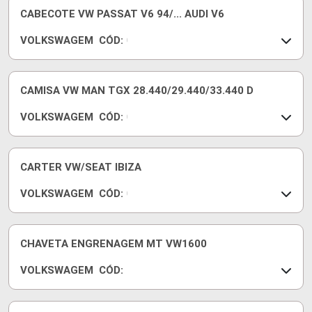
6
1
CABECOTE VW PASSAT V6 94/... AUDI V6
J
0
VOLKSWAGEM
CÓD:
3
0
3
2
7
1
3
1
CAMISA VW MAN TGX 28.440/29.440/33.440 D
A
0
VOLKSWAGEM
CÓD:
B
3
0
3
7
5
W
1
1
CARTER VW/SEAT IBIZA
A
0
VOLKSWAGEM
CÓD:
3
0
3
3
2
6
1
1
CHAVETA ENGRENAGEM MT VW1600
0
VOLKSWAGEM
CÓD:
3
1
6
1
0
3