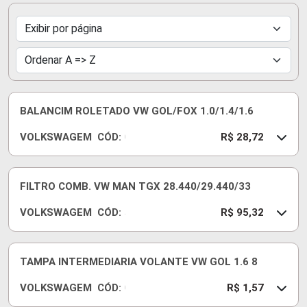
BALANCIM ROLETADO VW GOL/FOX 1.0/1.4/1.6
VOLKSWAGEM
CÓD:
0
R$ 28,72
3
0
1
FILTRO COMB. VW MAN TGX 28.440/29.440/33
0
VOLKSWAGEM
CÓD:
9
J
R$ 95,32
4
Z
1
V
1
2
TAMPA INTERMEDIARIA VOLANTE VW GOL 1.6 8
B
0
VOLKSWAGEM
CÓD:
1
0
R$ 1,57
5
3