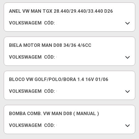
8
W
7
1
ANEL VW MAN TGX 28.440/29.440/33.440 D26
0
VOLKSWAGEM
CÓD:
3
2
5
V
4
2
8
1
BIELA MOTOR MAN D08 34/36 4/6CC
9
VOLKSWAGEM
CÓD:
8
0
1
7
5
W
1
1
BLOCO VW GOLF/POLO/BORA 1.4 16V 01/06
0
VOLKSWAGEM
CÓD:
5
0
4
3
0
0
1
1
BOMBA COMB. VW MAN D08 ( MANUAL )
A
0
VOLKSWAGEM
CÓD:
3
0
0
7