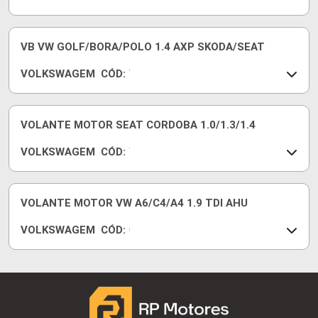
8
V
1
5
8
1
VB VW GOLF/BORA/POLO 1.4 AXP SKODA/SEAT
0
VOLKSWAGEM
CÓD:
9
V
6
B
1
0
1
3
VOLANTE MOTOR SEAT CORDOBA 1.0/1.3/1.4
6
VOLKSWAGEM
CÓD:
H
W
T
R
3
VOLANTE MOTOR VW A6/C4/A4 1.9 TDI AHU
2
VOLKSWAGEM
CÓD:
0
3
7
1
0
5