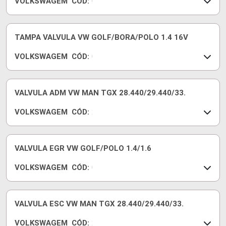
VOLKSWAGEM
CÓD:
3
0
4
2
7
6
5
1
TAMPA VALVULA VW GOLF/BORA/POLO 1.4 16V
H
0
VOLKSWAGEM
CÓD:
3
0
4
3
8
6
5
1
VALVULA ADM VW MAN TGX 28.440/29.440/33.
E
0
VOLKSWAGEM
CÓD:
3
2
4
V
6
5
9
1
VALVULA EGR VW GOLF/POLO 1.4/1.6
A
0
VOLKSWAGEM
CÓD:
L
9
0
6
3
0
6
1
1
VALVULA ESC VW MAN TGX 28.440/29.440/33.
3
VOLKSWAGEM
CÓD:
1
2