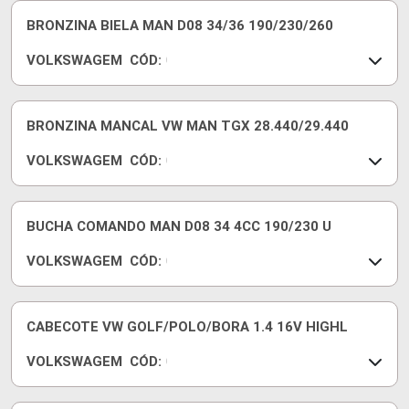
1
W
9
2
BRONZINA BIELA MAN D08 34/36 190/230/260
A
0
VOLKSWAGEM
CÓD:
C
1
0
7
7
5
W
8
1
BRONZINA MANCAL VW MAN TGX 28.440/29.440
0
VOLKSWAGEM
CÓD:
5
0
7
7
0
W
1
1
BUCHA COMANDO MAN D08 34 4CC 190/230 U
0
VOLKSWAGEM
CÓD:
5
0
7
7
0
W
1
1
CABECOTE VW GOLF/POLO/BORA 1.4 16V HIGHL
B
0
VOLKSWAGEM
CÓD:
3
0
3
3
9
6