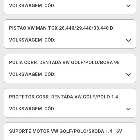
VOLKSWAGEM
CÓD:
3
6
1
X
0
1
1
0
PISTAO VW MAN TGX 28.440/29.440/33.440 D
C
VOLKSWAGEM
CÓD:
2
V
5
1
POLIA CORR. DENTADA VW GOLF/POLO/BORA 98
0
VOLKSWAGEM
CÓD:
7
0
0
3
6
6
7
1
PROTETOR CORR. DENTADA VW GOLF/POLO 1.4
A
0
VOLKSWAGEM
CÓD:
5
0
2
3
5
6
5
1
SUPORTE MOTOR VW GOLF/POLO/SKODA 1.4 16V
C
0