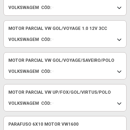
V
9
VOLKSWAGEM
CÓD:
W
8
0
0
3
1
6
1
1
MOTOR PARCIAL VW GOL/VOYAGE 1.0 12V 3CC
0
VOLKSWAGEM
CÓD:
3
0
4
4
9
C
3
1
MOTOR PARCIAL VW GOL/VOYAGE/SAVEIRO/POLO
Q
0
VOLKSWAGEM
CÓD:
0
0
0
3
3
2
4
1
MOTOR PARCIAL VW UP/FOX/GOL/VIRTUS/POLO
D
0
VOLKSWAGEM
CÓD:
0
0
0
4
3
C
3
1
PARAFUSO 6X10 MOTOR VW1600
H
0