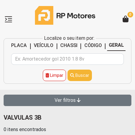
0
Localize o seu item por:
|
|
|
|
GERAL
PLACA
VEÍCULO
CHASSI
CÓDIGO
Limpar
Buscar
Ver filtros
VALVULAS 3B
0 itens encontrados