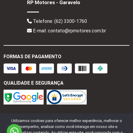
RP Motores - Garavelo
Telefone:
(62) 3300-1760
E-mail: contato@rpmotores.com.br
FORMAS DE PAGAMENTO
QUALIDADE E SEGURANÇA
RP Motores - CNPJ:
28.287.518/0001-77
Todos os
Utilizamos cookies para oferecer melhor experiência, melhorar o
direitos reservados.
2026
desempenho, analisar como você interage em nosso site e
personalizar conteúdo. Ao utilizar este site, você concorda com o