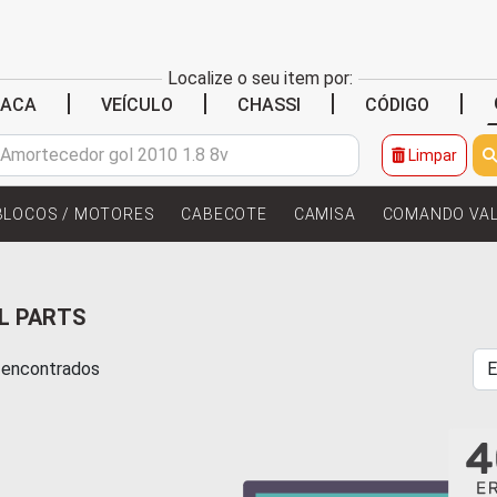
Localize o seu item por:
|
|
|
|
LACA
VEÍCULO
CHASSI
CÓDIGO
Limpar
BLOCOS / MOTORES
CABECOTE
CAMISA
COMANDO VA
L PARTS
s encontrados