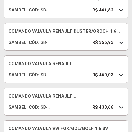
SAMBEL
CÓD:
SB-
R$ 461,82
373
COMANDO VALVULA RENAULT DUSTER/OROCH 1.6
16V 2015/... MOTOR K4M
SAMBEL
CÓD:
SB-
R$ 356,93
555R
COMANDO VALVULA RENAULT
SANDERO/CAPTUR/OROCH MOTOR H4M 16V
SAMBEL
CÓD:
SB-
R$ 460,03
ADMISSÃO 2014/...
793R
COMANDO VALVULA RENAULT
SANDERO/CAPTUR/OROCH MOTOR H4M 16V
SAMBEL
CÓD:
SB-
R$ 433,66
ADMISSÃO 2014/...
158R
COMANDO VALVULA VW FOX/GOL/GOLF 1.6 8V