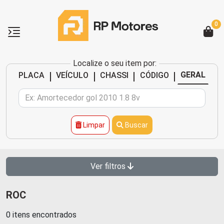
0
Localize o seu item por:
|
|
|
|
GERAL
PLACA
VEÍCULO
CHASSI
CÓDIGO
Limpar
Buscar
Ver filtros
ROC
0 itens encontrados