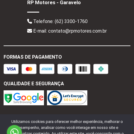
RP Motores - Garavelo
Telefone:
(62) 3300-1760
E-mail: contato@rpmotores.com.br
FORMAS DE PAGAMENTO
QUALIDADE E SEGURANÇA
RP Motores - CNPJ:
28.287.518/0001-77
Todos os
Utilizamos cookies para oferecer melhor experiência, melhorar o
direitos reservados.
2026
desempenho, analisar como você interage em nosso site e
personalizar conteúdo. Ao utilizar este site, você concorda com o