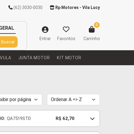
(62) 3030-0030
Rp Motores - Vila Lucy
0
GERAL
Entrar
Favoritos
Carrinho
Buscar
LVULA
JUNTA MOTOR
KIT MOTOR
ÓD:
QA7519STD
R$ 62,70