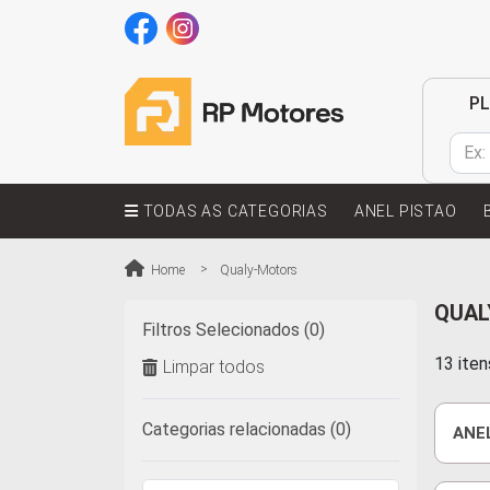
P
TODAS AS CATEGORIAS
ANEL PISTAO
Home
Qualy-Motors
QUAL
Filtros Selecionados (0)
13 ite
Limpar todos
Categorias relacionadas (0)
ANE
3CA