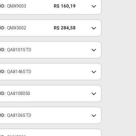
ÓD:
QMX9003
R$ 160,19
ÓD:
QMX5002
R$ 284,58
ÓD:
QA8101STD
ÓD:
QA8146STD
ÓD:
QA8108050
ÓD:
QA8106STD