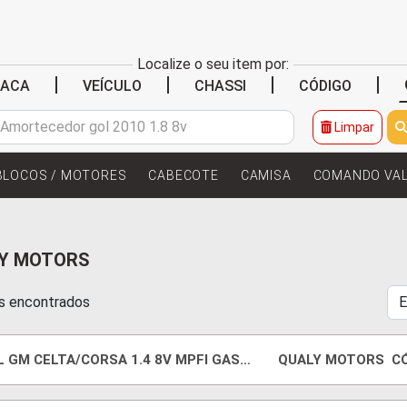
Localize o seu item por:
|
|
|
|
LACA
VEÍCULO
CHASSI
CÓDIGO
Limpar
BLOCOS / MOTORES
CABECOTE
CAMISA
COMANDO VA
Y MOTORS
ns encontrados
L GM CELTA/CORSA 1.4 8V MPFI GAS
QUALY MOTORS
C
N