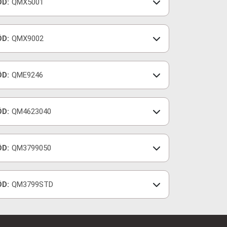
ÓD:
QMX5001
ÓD:
QMX9002
ÓD:
QME9246
ÓD:
QM4623040
ÓD:
QM3799050
ÓD:
QM3799STD