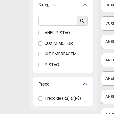
Categoria
COX
COX
ESQ
ANEL PISTAO
ANE
COXIM MOTOR
ELA
KIT EMBREAGEM
ANEL
PISTAO
MAR
ANE
Preço
200
ANEL
Preço de (R$) a (R$)