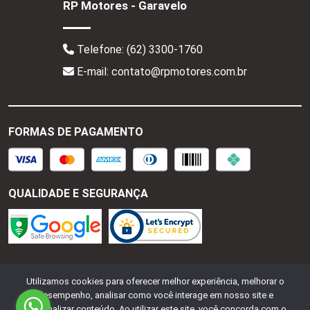
RP Motores - Garavelo
Telefone:
(62) 3300-1760
E-mail: contato@rpmotores.com.br
FORMAS DE PAGAMENTO
QUALIDADE E SEGURANÇA
RP Motores - CNPJ:
28.287.518/0001-77
Todos os
Utilizamos cookies para oferecer melhor experiência, melhorar o
direitos reservados.
2026
desempenho, analisar como você interage em nosso site e
personalizar conteúdo. Ao utilizar este site, você concorda com o