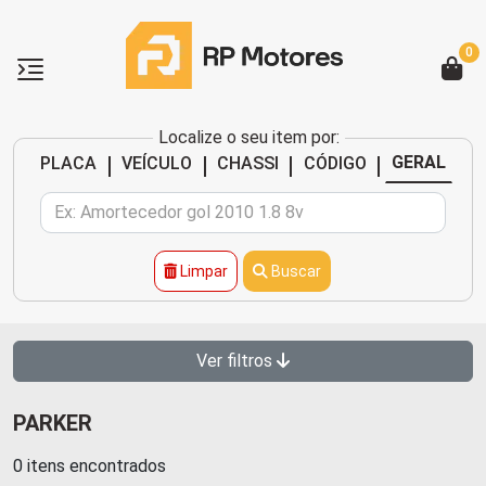
0
Localize o seu item por:
|
|
|
|
GERAL
PLACA
VEÍCULO
CHASSI
CÓDIGO
Limpar
Buscar
Ver filtros
PARKER
0 itens encontrados