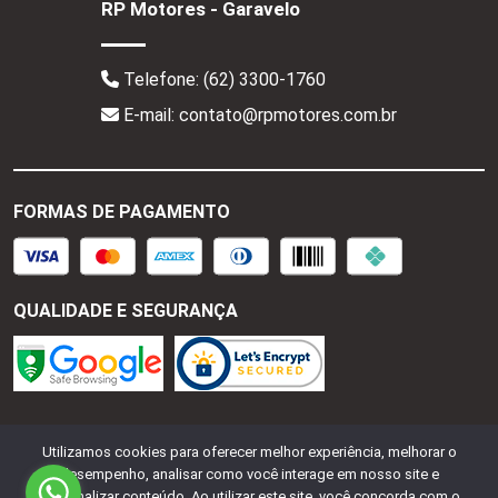
RP Motores - Garavelo
Telefone:
(62) 3300-1760
E-mail: contato@rpmotores.com.br
FORMAS DE PAGAMENTO
QUALIDADE E SEGURANÇA
RP Motores - CNPJ:
28.287.518/0001-77
Todos os
Utilizamos cookies para oferecer melhor experiência, melhorar o
direitos reservados.
2026
desempenho, analisar como você interage em nosso site e
personalizar conteúdo. Ao utilizar este site, você concorda com o