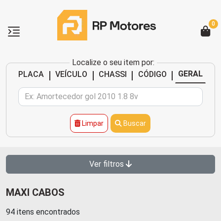
0
Localize o seu item por:
|
|
|
|
GERAL
PLACA
VEÍCULO
CHASSI
CÓDIGO
Limpar
Buscar
Ver filtros
MAXI CABOS
94 itens encontrados