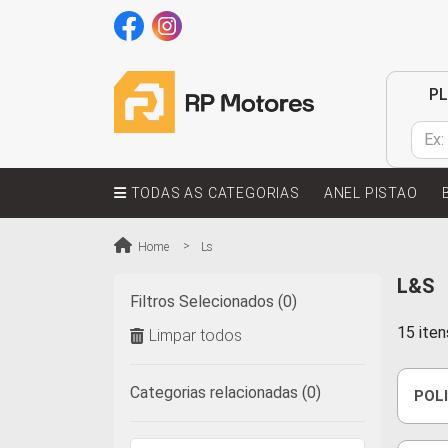
P
TODAS AS CATEGORIAS
ANEL PISTAO
Home
Ls
L&S
Filtros Selecionados (0)
15 ite
Limpar todos
Categorias relacionadas (0)
POL
3.0 