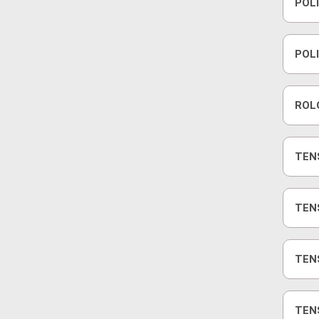
POL
1.0
POLI
16V
ROLO
16V
TEN
1.5
TEN
2.0 
TEN
DUS
TENS