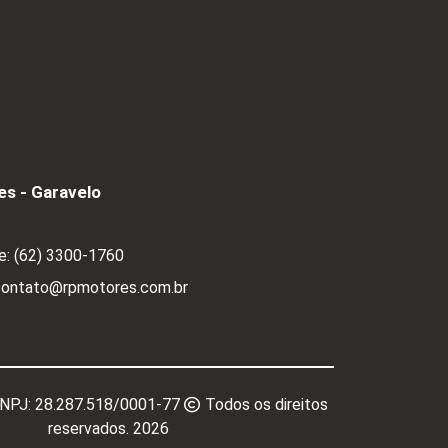
s - Garavelo
e:
(62) 3300-1760
 contato@rpmotores.com.br
CNPJ:
28.287.518/0001-77
Todos os direitos
reservados.
2026