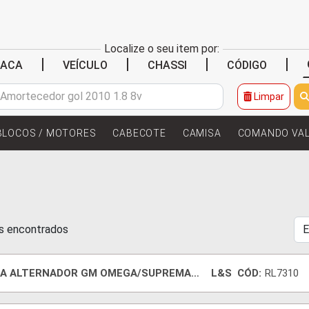
Localize o seu item por:
|
|
|
|
LACA
VEÍCULO
CHASSI
CÓDIGO
Limpar
BLOCOS / MOTORES
CABECOTE
CAMISA
COMANDO VA
ns encontrados
IA ALTERNADOR GM OMEGA/SUPREMA
L&S
CÓD:
RL7310
6C