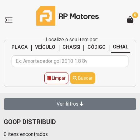
0
Localize o seu item por:
|
|
|
|
GERAL
PLACA
VEÍCULO
CHASSI
CÓDIGO
Limpar
Buscar
Ver filtros
GOOP DISTRIBUID
0 itens encontrados