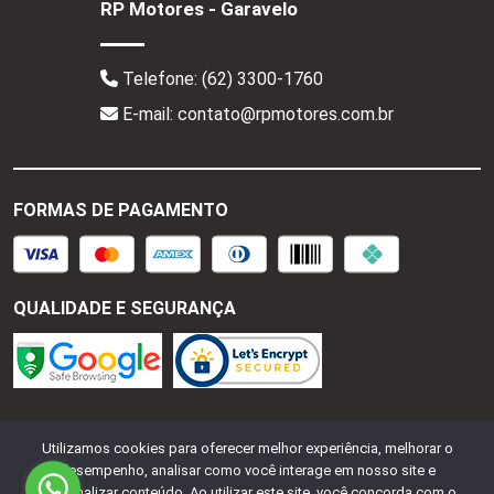
RP Motores - Garavelo
Telefone:
(62) 3300-1760
E-mail: contato@rpmotores.com.br
FORMAS DE PAGAMENTO
QUALIDADE E SEGURANÇA
RP Motores - CNPJ:
28.287.518/0001-77
Todos os
Utilizamos cookies para oferecer melhor experiência, melhorar o
direitos reservados.
2026
desempenho, analisar como você interage em nosso site e
personalizar conteúdo. Ao utilizar este site, você concorda com o