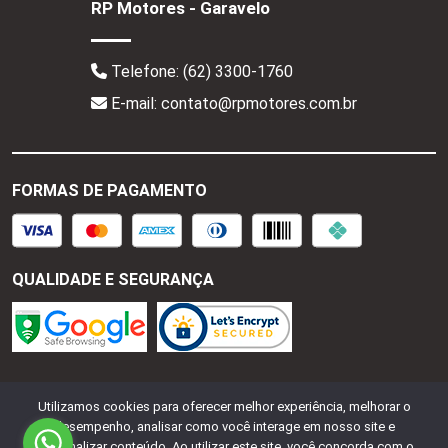
RP Motores - Garavelo
Telefone:
(62) 3300-1760
E-mail: contato@rpmotores.com.br
FORMAS DE PAGAMENTO
QUALIDADE E SEGURANÇA
RP Motores - CNPJ:
28.287.518/0001-77
Todos os
Utilizamos cookies para oferecer melhor experiência, melhorar o
direitos reservados.
2026
desempenho, analisar como você interage em nosso site e
personalizar conteúdo. Ao utilizar este site, você concorda com o