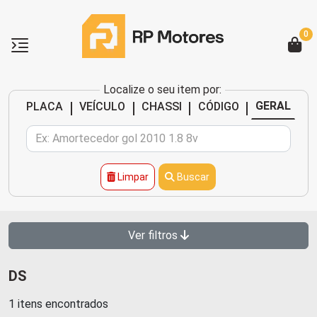
0
Localize o seu item por:
|
|
|
|
GERAL
PLACA
VEÍCULO
CHASSI
CÓDIGO
Limpar
Buscar
Ver filtros
DS
1 itens encontrados