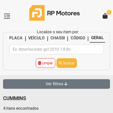
0
Localize o seu item por:
|
|
|
|
GERAL
PLACA
VEÍCULO
CHASSI
CÓDIGO
Limpar
Buscar
Ver filtros
CUMMINS
4 itens encontrados