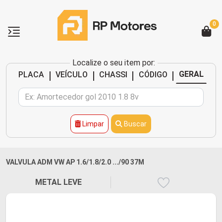
0
Localize o seu item por:
|
|
|
|
GERAL
PLACA
VEÍCULO
CHASSI
CÓDIGO
Limpar
Buscar
VALVULA ADM VW AP 1.6/1.8/2.0 .../90 37M
METAL LEVE