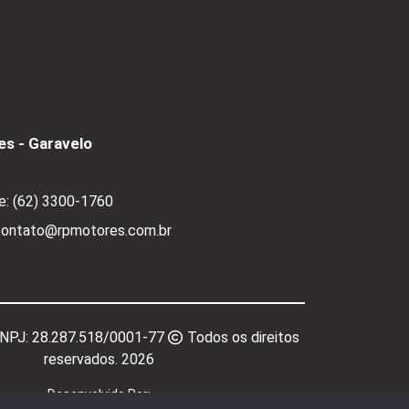
s - Garavelo
e:
(62) 3300-1760
 contato@rpmotores.com.br
CNPJ:
28.287.518/0001-77
Todos os direitos
reservados.
2026
Desenvolvido Por: