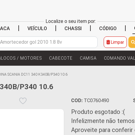
Localize o seu item por:
|
|
|
|
LACA
VEÍCULO
CHASSI
CÓDIGO
Limpar
BLOCOS / MOTORES
CABECOTE
CAMISA
COMANDO VA
INA SCANIA DC11 340 K340B/P340 10.6
340B/P340 10.6
COD:
TC0760490
Produto esgotado :(
Infelizmente não temos
Aproveite para conferir