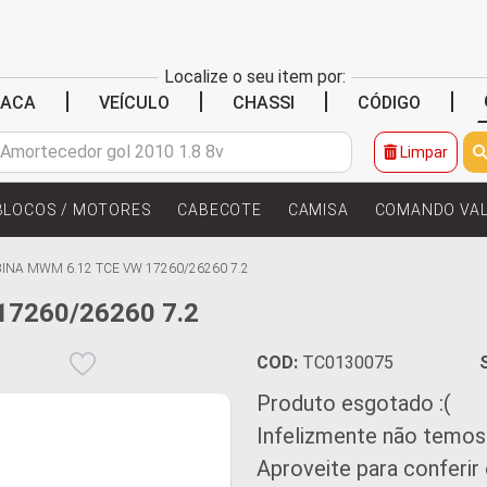
Localize o seu item por:
|
|
|
|
LACA
VEÍCULO
CHASSI
CÓDIGO
Limpar
BLOCOS / MOTORES
CABECOTE
CAMISA
COMANDO VA
INA MWM 6.12 TCE VW 17260/26260 7.2
7260/26260 7.2
COD:
TC0130075
Produto esgotado :(
Infelizmente não temos
Aproveite para conferir