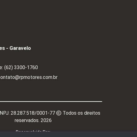
s - Garavelo
e:
(62) 3300-1760
 contato@rpmotores.com.br
CNPJ:
28.287.518/0001-77
Todos os direitos
reservados.
2026
Desenvolvido Por: