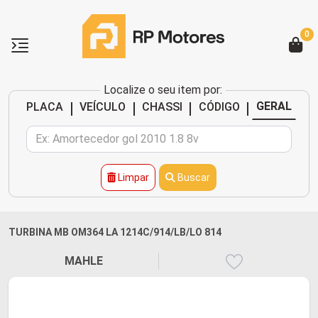
0
Localize o seu item por:
|
|
|
|
GERAL
PLACA
VEÍCULO
CHASSI
CÓDIGO
Limpar
Buscar
TURBINA MB OM364 LA 1214C/914/LB/LO 814
MAHLE