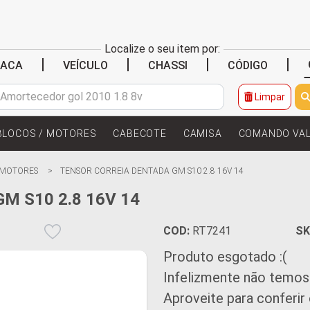
Localize o seu item por:
|
|
|
|
LACA
VEÍCULO
CHASSI
CÓDIGO
Limpar
BLOCOS / MOTORES
CABECOTE
CAMISA
COMANDO VA
 MOTORES
TENSOR CORREIA DENTADA GM S10 2.8 16V 14
M S10 2.8 16V 14
COD:
RT7241
SK
Produto esgotado :(
Infelizmente não temos
Aproveite para conferir