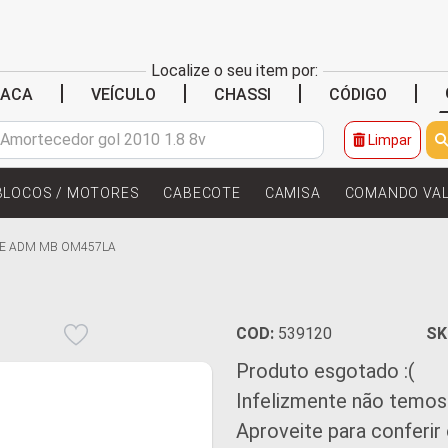
Localize o seu item por:
|
|
|
|
LACA
VEÍCULO
CHASSI
CÓDIGO
Limpar
BLOCOS / MOTORES
CABECOTE
CAMISA
COMANDO VA
E ADM MB OM457LA
COD:
539120
SK
Produto esgotado :(
Infelizmente não temos
Aproveite para conferir