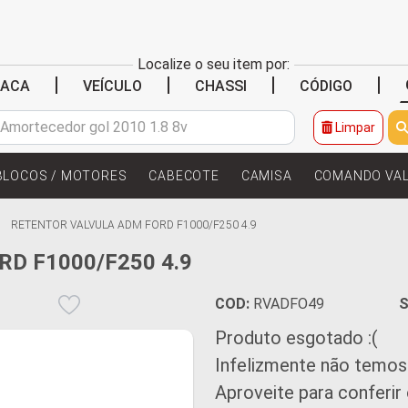
Localize o seu item por:
|
|
|
|
LACA
VEÍCULO
CHASSI
CÓDIGO
Limpar
BLOCOS / MOTORES
CABECOTE
CAMISA
COMANDO VA
RETENTOR VALVULA ADM FORD F1000/F250 4.9
D F1000/F250 4.9
COD:
RVADFO49
S
Produto esgotado :(
Infelizmente não temos
Aproveite para conferir