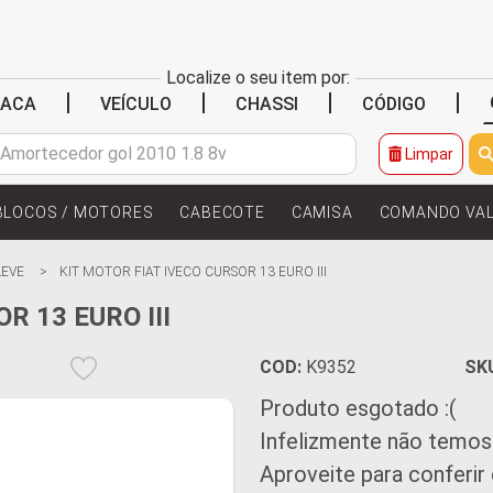
Localize o seu item por:
|
|
|
|
LACA
VEÍCULO
CHASSI
CÓDIGO
Limpar
BLOCOS / MOTORES
CABECOTE
CAMISA
COMANDO VA
LEVE
KIT MOTOR FIAT IVECO CURSOR 13 EURO III
R 13 EURO III
COD:
K9352
SK
Produto esgotado :(
Infelizmente não temos
Aproveite para conferir