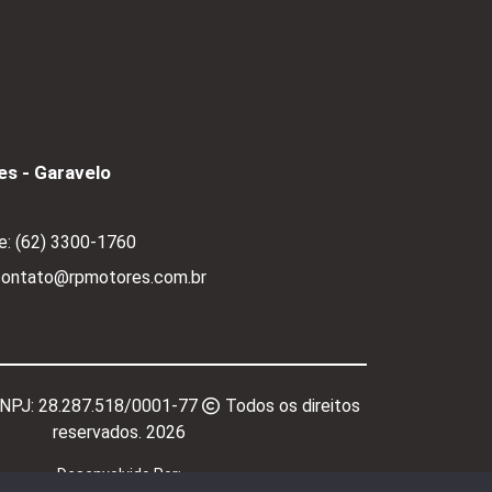
s - Garavelo
e:
(62) 3300-1760
 contato@rpmotores.com.br
CNPJ:
28.287.518/0001-77
Todos os direitos
reservados.
2026
Desenvolvido Por: