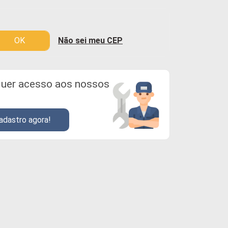
OK
Não sei meu CEP
uer acesso aos nossos
adastro agora!