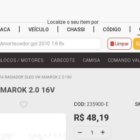
Localize o seu item por:
|
|
|
|
LACA
VEÍCULO
CHASSI
CÓDIGO
Limpar
BLOCOS / MOTORES
CABECOTE
CAMISA
COMANDO VA
TA RADIADOR OLEO VW AMAROK 2.0 16V
MAROK 2.0 16V
COD:
235900-E
S
R$ 48,19