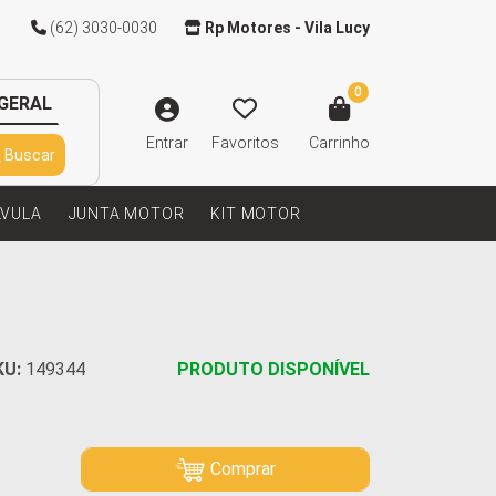
(62) 3030-0030
Rp Motores - Vila Lucy
0
GERAL
Entrar
Favoritos
Carrinho
Buscar
LVULA
JUNTA MOTOR
KIT MOTOR
KU:
149344
PRODUTO DISPONÍVEL
Comprar