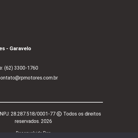
s - Garavelo
e:
(62) 3300-1760
 contato@rpmotores.com.br
CNPJ:
28.287.518/0001-77
Todos os direitos
reservados.
2026
Desenvolvido Por: