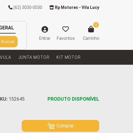
(62) 3030-0030
Rp Motores - Vila Lucy
0
GERAL
Entrar
Favoritos
Carrinho
Buscar
LVULA
JUNTA MOTOR
KIT MOTOR
KU:
152645
PRODUTO DISPONÍVEL
Comprar