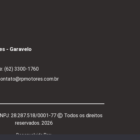
s - Garavelo
e:
(62) 3300-1760
 contato@rpmotores.com.br
CNPJ:
28.287.518/0001-77
Todos os direitos
reservados.
2026
Desenvolvido Por: