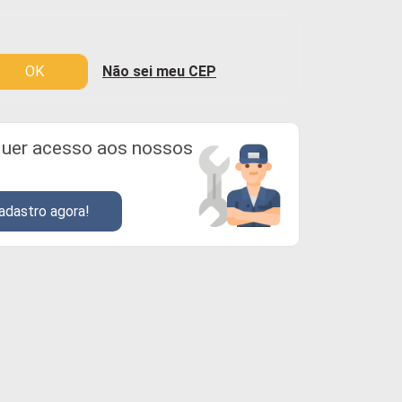
OK
Não sei meu CEP
uer acesso aos nossos
adastro agora!