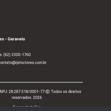
s - Garavelo
e:
(62) 3300-1760
 contato@rpmotores.com.br
CNPJ:
28.287.518/0001-77
Todos os direitos
reservados.
2026
Desenvolvido Por: