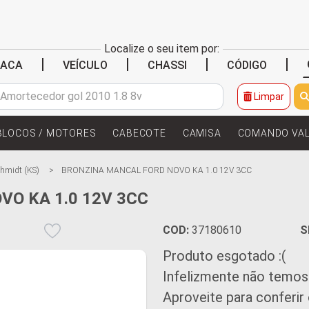
Localize o seu item por:
|
|
|
|
LACA
VEÍCULO
CHASSI
CÓDIGO
Limpar
BLOCOS / MOTORES
CABECOTE
CAMISA
COMANDO VA
hmidt (KS)
BRONZINA MANCAL FORD NOVO KA 1.0 12V 3CC
O KA 1.0 12V 3CC
COD:
37180610
S
Produto esgotado :(
Infelizmente não temos
Aproveite para conferir