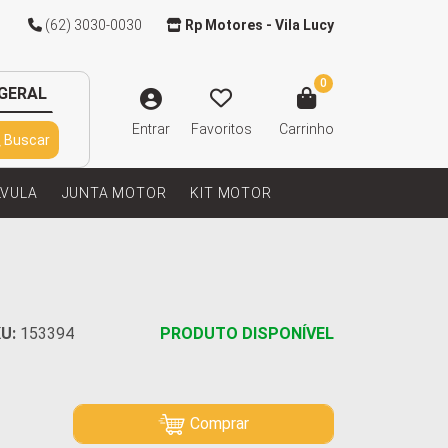
(62) 3030-0030
Rp Motores - Vila Lucy
0
GERAL
Entrar
Favoritos
Carrinho
Buscar
LVULA
JUNTA MOTOR
KIT MOTOR
U:
153394
PRODUTO DISPONÍVEL
Comprar