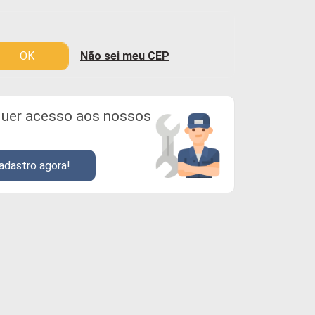
OK
Não sei meu CEP
uer acesso aos nossos
adastro agora!