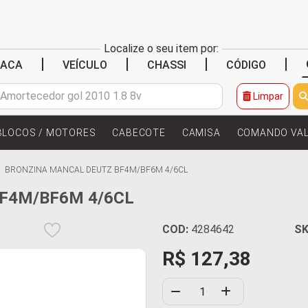
Localize o seu item por:
|
|
|
|
LACA
VEÍCULO
CHASSI
CÓDIGO
Limpar
BLOCOS / MOTORES
CABECOTE
CAMISA
COMANDO VA
BRONZINA MANCAL DEUTZ BF4M/BF6M 4/6CL
F4M/BF6M 4/6CL
COD:
4284642
SK
R$ 127,38