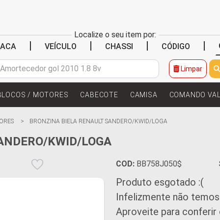
Localize o seu item por:
|
|
|
|
LACA
VEÍCULO
CHASSI
CÓDIGO
Limpar
BLOCOS / MOTORES
CABECOTE
CAMISA
COMANDO VA
ORES
BRONZINA BIELA RENAULT SANDERO/KWID/LOGA
SANDERO/KWID/LOGA
COD:
BB758J050$
Produto esgotado :(
Infelizmente não temos
Aproveite para conferir