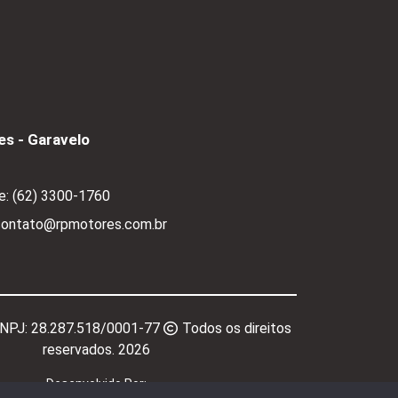
s - Garavelo
e:
(62) 3300-1760
 contato@rpmotores.com.br
CNPJ:
28.287.518/0001-77
Todos os direitos
reservados.
2026
Desenvolvido Por: