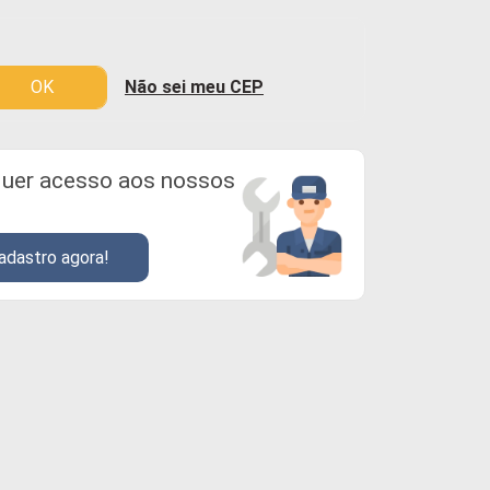
OK
Não sei meu CEP
uer acesso aos nossos
adastro agora!