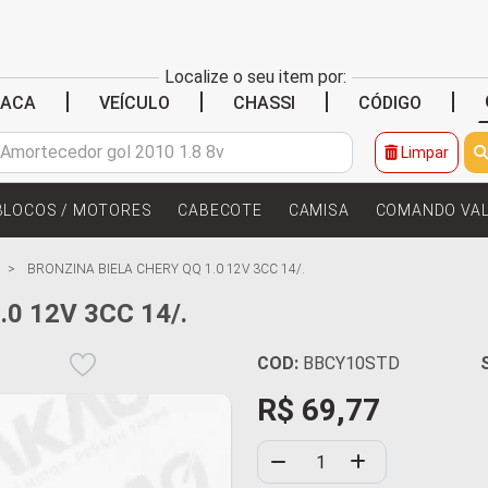
Localize o seu item por:
|
|
|
|
LACA
VEÍCULO
CHASSI
CÓDIGO
Limpar
BLOCOS / MOTORES
CABECOTE
CAMISA
COMANDO VA
BRONZINA BIELA CHERY QQ 1.0 12V 3CC 14/.
0 12V 3CC 14/.
COD:
BBCY10STD
R$ 69,77