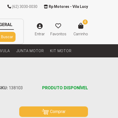
(62) 3030-0030
Rp Motores - Vila Lucy
0
GERAL
Entrar
Favoritos
Carrinho
Buscar
LVULA
JUNTA MOTOR
KIT MOTOR
SKU:
138103
PRODUTO DISPONÍVEL
Comprar