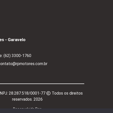
s - Garavelo
e:
(62) 3300-1760
 contato@rpmotores.com.br
CNPJ:
28.287.518/0001-77
Todos os direitos
reservados.
2026
Desenvolvido Por: