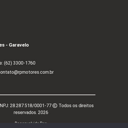
s - Garavelo
e:
(62) 3300-1760
 contato@rpmotores.com.br
CNPJ:
28.287.518/0001-77
Todos os direitos
reservados.
2026
Desenvolvido Por: