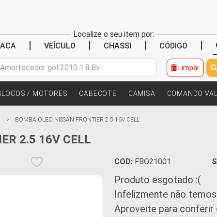
Localize o seu item por:
|
|
|
|
LACA
VEÍCULO
CHASSI
CÓDIGO
Limpar
BLOCOS / MOTORES
CABECOTE
CAMISA
COMANDO VA
BOMBA OLEO NISSAN FRONTIER 2.5 16V CELL
ER 2.5 16V CELL
COD:
FBO21001
S
Produto esgotado :(
Infelizmente não temos
Aproveite para conferir