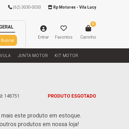
(62) 3030-0030
Rp Motores - Vila Lucy
0
GERAL
Entrar
Favoritos
Carrinho
Buscar
LVULA
JUNTA MOTOR
KIT MOTOR
U:
148751
PRODUTO ESGOTADO
 mais este produto em estoque.
 outros produtos em nossa loja!