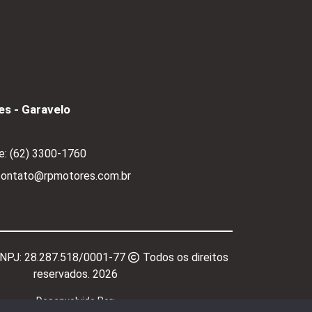
s - Garavelo
e:
(62) 3300-1760
 contato@rpmotores.com.br
CNPJ:
28.287.518/0001-77
Todos os direitos
reservados.
2026
Desenvolvido Por: