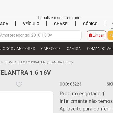
Localize o seu item por:
|
|
|
|
LACA
VEÍCULO
CHASSI
CÓDIGO
Limpar
BLOCOS / MOTORES
CABECOTE
CAMISA
COMANDO VA
BOMBA OLEO HYUNDAI HB20/ELANTRA 1.6 16V
ELANTRA 1.6 16V
COD:
85223
SK
Produto esgotado :(
Infelizmente não temos
Aproveite para conferir