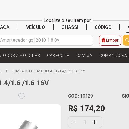
Localize o seu item por:
|
|
|
|
LACA
VEÍCULO
CHASSI
CÓDIGO
Limpar
BLOCOS / MOTORES
CABECOTE
CAMISA
COMANDO VA
K
BOMBA OLEO GM CORSA 1.0/1.4/1.6 /1.6 16V
4/1.6 /1.6 16V
COD:
10129
SK
R$ 174,20