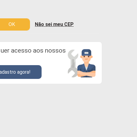
OK
Não sei meu CEP
uer acesso aos nossos
adastro agora!