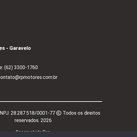
s - Garavelo
e:
(62) 3300-1760
 contato@rpmotores.com.br
CNPJ:
28.287.518/0001-77
Todos os direitos
reservados.
2026
Desenvolvido Por: