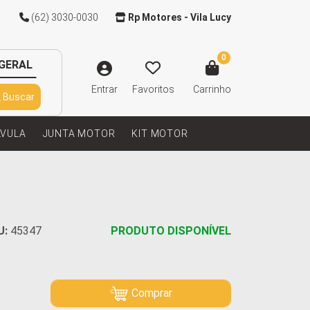
(62) 3030-0030
Rp Motores - Vila Lucy
0
GERAL
Entrar
Favoritos
Carrinho
Buscar
LVULA
JUNTA MOTOR
KIT MOTOR
U:
45347
PRODUTO DISPONÍVEL
Comprar